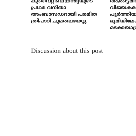
കുവൈറ്റിലെ ഇന്ത്യയുടെ
ആര്‍ട്ടെമി
പ്രഥമ വനിതാ
വിജയകര
അംബാസഡറായി പരമിത
പൂര്‍ത്തിയ
ത്രിപാഠി ചുമതലയേറ്റു
ഭൂമിയിലേക
മടക്കയാത്
Discussion about this post