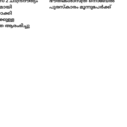
സ് 2 ചാന്ദ്രദൗത്യം
ഭൗതികശാസ്ത്ര നൊബേല്‍
മായി
പുരസ്‌കാരം മൂന്നുപേര്‍ക്ക്
ാക്കി
്കുള്ള
ര ആരംഭിച്ചു