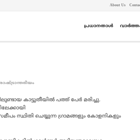
About Us
Conta
പ്രധാനതാൾ
വാർത്
രാഷ്ട്രാന്തരീയം
ായ കാട്ടുതീയില്‍ പത്ത് പേര്‍ മരിച്ചു.
യിലേക്കായി
സമീപം സ്ഥിതി ചെയ്യുന്ന ഗ്രാമങ്ങളും കോളനികളും