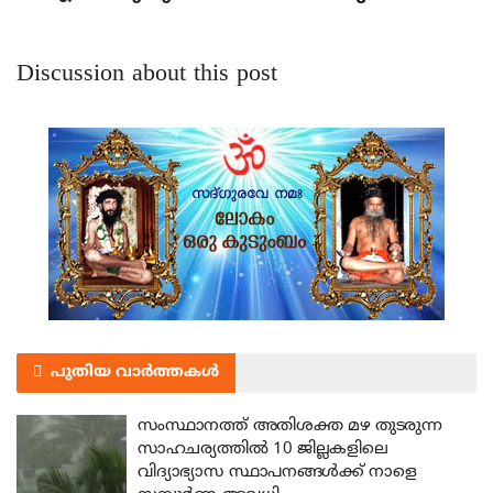
Discussion about this post
പുതിയ വാർത്തകൾ
സംസ്ഥാനത്ത് അതിശക്ത മഴ തുടരുന്ന
സാഹചര്യത്തിൽ 10 ജില്ലകളിലെ
വിദ്യാഭ്യാസ സ്ഥാപനങ്ങൾക്ക് നാളെ