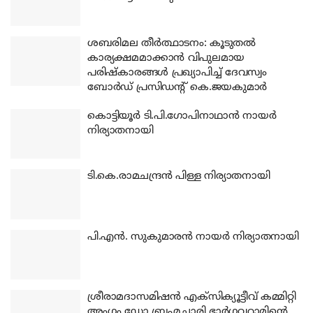
ശബരിമല തീര്‍ത്ഥാടനം: കൂടുതല്‍
കാര്യക്ഷമമാക്കാന്‍ വിപുലമായ
പരിഷ്‌കാരങ്ങള്‍ പ്രഖ്യാപിച്ച് ദേവസ്വം
ബോര്‍ഡ് പ്രസിഡന്റ് കെ.ജയകുമാര്‍
കൊട്ടിയൂര്‍ ടി.പി.ഗോപിനാഥാന്‍ നായര്‍
നിര്യാതനായി
ടി.കെ.രാമചന്ദ്രന്‍ പിള്ള നിര്യാതനായി
പി.എന്‍. സുകുമാരന്‍ നായര്‍ നിര്യാതനായി
ശ്രീരാമദാസമിഷന്‍ എക്‌സിക്യൂട്ടീവ് കമ്മിറ്റി
അംഗം ഡോ.ബ്രഹ്മചാരി ഭാര്‍ഗവറാമിന്റെ