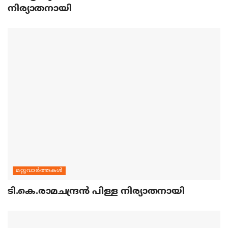
നിര്യാതനായി
മറ്റുവാര്‍ത്തകള്‍
ടി.കെ.രാമചന്ദ്രന്‍ പിള്ള നിര്യാതനായി