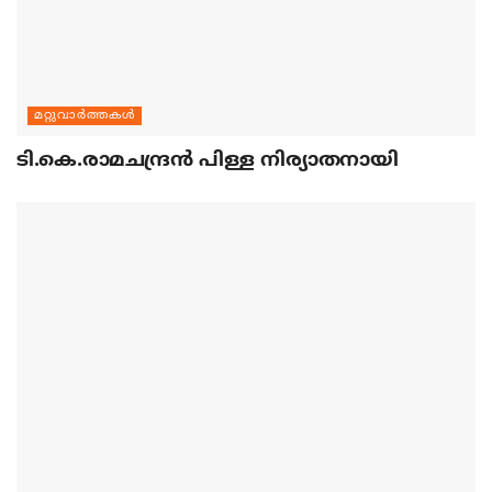
മറ്റുവാര്‍ത്തകള്‍
ടി.കെ.രാമചന്ദ്രന്‍ പിള്ള നിര്യാതനായി