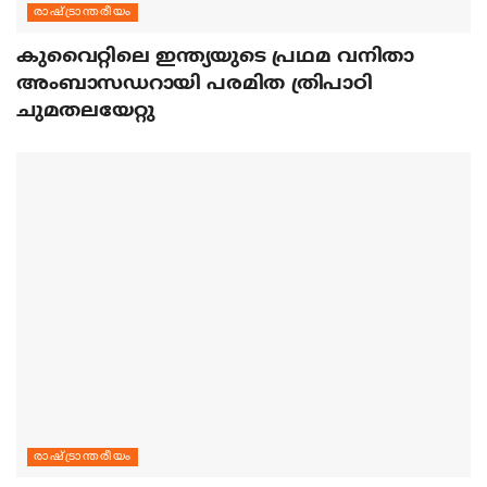
രാഷ്ട്രാന്തരീയം
കുവൈറ്റിലെ ഇന്ത്യയുടെ പ്രഥമ വനിതാ
അംബാസഡറായി പരമിത ത്രിപാഠി
ചുമതലയേറ്റു
രാഷ്ട്രാന്തരീയം