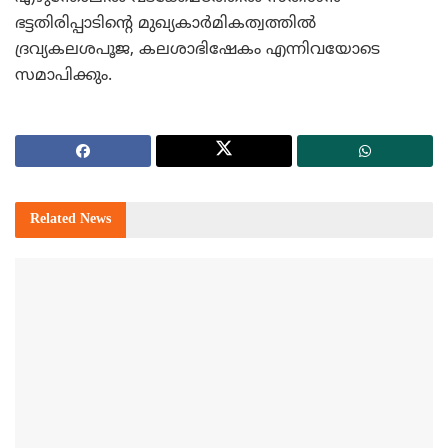
ഭട്ടതിരിപ്പാടിന്റെ മുഖ്യകാര്‍മികത്വത്തില്‍
ദ്രവ്യകലശപൂജ, കലശാഭിഷേകം എന്നിവയോടെ
സമാപിക്കും.
Related
News