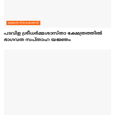
ക്ഷേത്രവിശേഷങ്ങള്‍
പടവിള ശ്രീധര്‍മ്മശാസ്താ ക്ഷേത്രത്തില്‍
ഭാഗവത സപ്താഹ യജ്ഞം