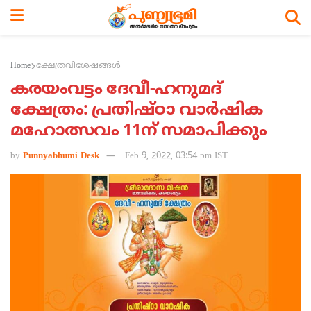
Home
ക്ഷേത്രവിശേഷങ്ങള്‍
കരയംവട്ടം ദേവീ-ഹനുമദ്
ക്ഷേത്രം: പ്രതിഷ്ഠാ വാര്‍ഷിക
മഹോത്സവം 11ന് സമാപിക്കും
by
Punnyabhumi Desk
Feb 9, 2022, 03:54 pm IST