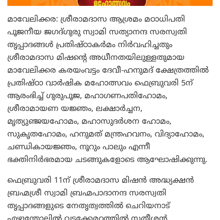
മാവേലിക്കര: ശ്രീരാമദാസ ആശ്രമം മഠാധിപതി
പൂജനീയ ജഗദ്ഗുരു സ്വാമി സത്യാനന്ദ സരസ്വതി
തൃപ്പാദങ്ങള്‍ പ്രതിഷ്ഠാകര്‍മം നിര്‍വഹിച്ചതും
ശ്രീരാമദാസ മിഷന്റെ അധീനതയിലുള്ളതുമായ
മാവേലിക്കര കരയംവട്ടം ദേവീ-ഹനുമദ് ക്ഷേത്രത്തില്‍
പ്രതിഷ്ഠാ വാര്‍ഷിക മഹോത്സവം ഫെബ്രുവരി 5ന്
ആരംഭിച്ച് ഗുരുപൂജ, മഹാഗണപതിഹോമം,
ശ്രീരാമായണ യജ്ഞം, ലക്ഷാര്‍ച്ചന,
മൃത്യുഞ്ജയഹോമം, മഹാസുദര്‍ശന ഹോമം,
സുകൃതഹോമം, ഹനുമത് മന്ത്രഹവനം, വിദ്യാഹോമം,
ചണ്ഡികായജ്ഞം, നൂറും പാലും എന്നീ
ഭക്തിനിര്‍ഭരമായ ചടങ്ങുകളോടെ ആഘോഷിക്കുന്നു.
ഫെബ്രുവരി 11ന് ശ്രീരാമദാസ മിഷന്‍ അദ്ധ്യക്ഷന്‍
ബ്രഹ്മശ്രീ സ്വാമി ബ്രഹ്മപാദാനന്ദ സരസ്വതി
തൃപ്പാദങ്ങളുടെ നേതൃത്വത്തില്‍ ചെറിയനാട്
എഴുന്തോലില്‍ വടക്കേമഠത്തില്‍ സതീശന്‍