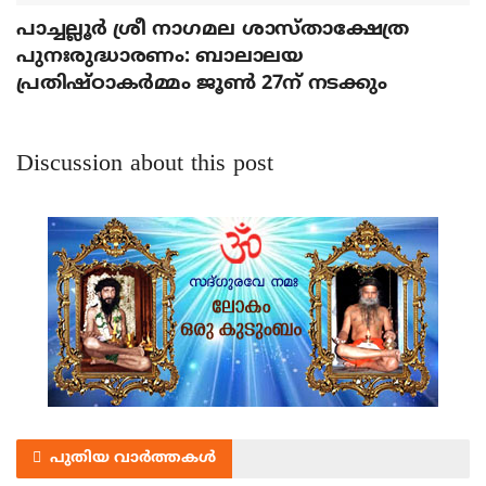
പാച്ചല്ലൂര്‍ ശ്രീ നാഗമല ശാസ്താക്ഷേത്ര
പുനഃരുദ്ധാരണം: ബാലാലയ
പ്രതിഷ്ഠാകര്‍മ്മം ജൂണ്‍ 27ന് നടക്കും
Discussion about this post
പുതിയ വാർത്തകൾ