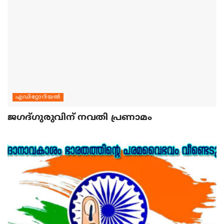
എഡിറ്റോറിയല്‍
ജഗദ്ഗുരുവിന് നവതി പ്രണാമം