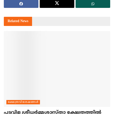
Related
News
ക്ഷേത്രവിശേഷങ്ങള്‍
പടവിള ശ്രീധര്‍മ്മശാസ്താ ക്ഷേത്രത്തില്‍