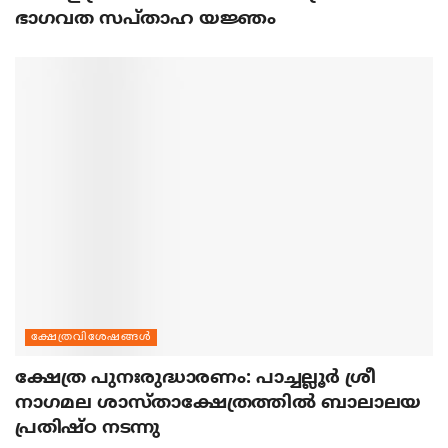
ഭാഗവത സപ്താഹ യജ്ഞം
ക്ഷേത്രവിശേഷങ്ങള്‍
ക്ഷേത്ര പുനഃരുദ്ധാരണം: പാച്ചല്ലൂര്‍ ശ്രീ
നാഗമല ശാസ്താക്ഷേത്രത്തില്‍ ബാലാലയ
പ്രതിഷ്ഠ നടന്നു