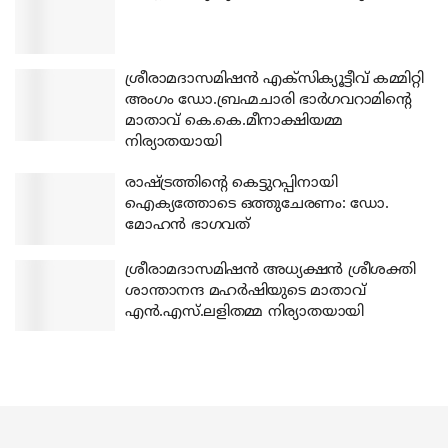
ശ്രീരാമദാസമിഷന്‍ എക്‌സിക്യൂട്ടീവ് കമ്മിറ്റി
അംഗം ഡോ.ബ്രഹ്മചാരി ഭാര്‍ഗവറാമിന്റെ
മാതാവ് കെ.കെ.മീനാക്ഷിയമ്മ
നിര്യാതയായി
രാഷ്ട്രത്തിന്റെ കെട്ടുറപ്പിനായി
ഐക്യത്തോടെ ഒത്തുചേരണം: ഡോ.
മോഹന്‍ ഭാഗവത്
ശ്രീരാമദാസമിഷന്‍ അധ്യക്ഷന്‍ ശ്രീശക്തി
ശാന്താനന്ദ മഹര്‍ഷിയുടെ മാതാവ്
എന്‍.എസ്.ലളിതമ്മ നിര്യാതയായി