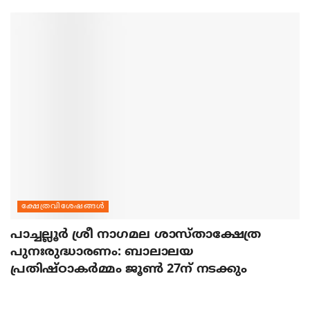
ക്ഷേത്രവിശേഷങ്ങള്‍
പാച്ചല്ലൂര്‍ ശ്രീ നാഗമല ശാസ്താക്ഷേത്ര
പുനഃരുദ്ധാരണം: ബാലാലയ
പ്രതിഷ്ഠാകര്‍മ്മം ജൂണ്‍ 27ന് നടക്കും